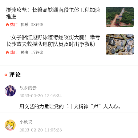
提速攻坚！长赣高铁湖南段主体工程加速
推进
热门
视界
38评论
一女子湘江边野泳遭毒蛇咬伤大腿！幸亏
长沙蓝天救援队巡防队员及时出手救助
热门
民生
17评论
评论
故乡的云
2023-02-20 12:16:34
用文艺的力量让党的二十大精神“声”入人心。
小秋天
2023-02-20 11:05:28