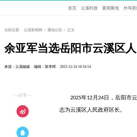
首页
云溪时政
要闻聚焦
外埠新
当前位置:
云溪新闻网
>
通知公告
>
正文
余亚军当选岳阳市云溪区人
来源：云溪融媒
编辑：陈李晖
2025-12-24 10:54:14
—分享—
年
月
日，岳阳市
2025
12
24
志为云溪区人民政府区长。