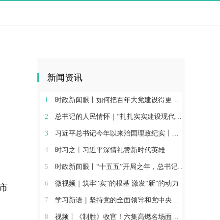
新闻资讯
1
时政新闻眼丨如何把百年大党建设得更加坚强有力？总书记这样部署
2
总书记的人民情怀｜“扎扎实实建设现代化产业体系”
3
习近平总书记今年以来治国理政纪实丨砥砺初心使命 把党建设得更加坚强有力
4
时习之丨习近平深情礼赞新时代英雄
5
时政新闻眼丨“十五五”开局之年，总书记关心百姓身边这些民生大事
6
微视频｜筑牢“实”的根基 激发“新”的动力
市
7
学习新语｜坚持党的全面领导和党中央集中统一领导
8
视频丨《制胜》收官！六集高燃名场面一次看够