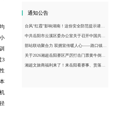
通知公告
均
台风“红霞”影响湖南！这份安全防范提示请收好
中共岳阳市云溪区委办公室关于召开中国共产党岳阳市云溪区第七次代表大会的补充通知
小
部站联动聚合力 双拥宣传暖人心——路口镇开展“一部一站 紧密协作”征兵宣传活动
训
关于2026湘超岳阳赛区严厉打击门票黄牛倒卖行为及举报有奖的公告
3
湘超文旅商福利来了！来岳阳看赛事、赏落日、品湖鲜！
性
本
机
径