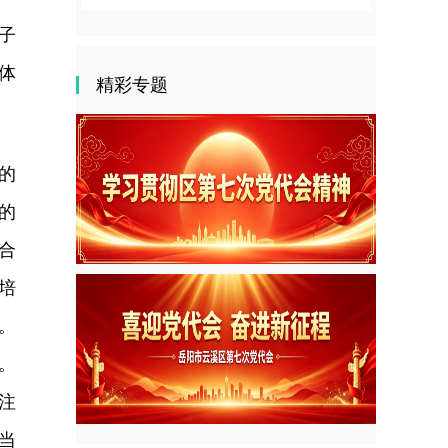
子
体
精彩专题
的
的
合
外培
。
。
注
当